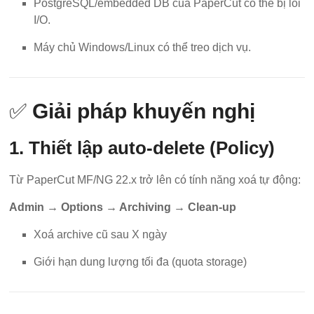
PostgreSQL/embedded DB của PaperCut có thể bị lỗi
I/O.
Máy chủ Windows/Linux có thể treo dịch vụ.
✅
Giải pháp khuyến nghị
1. Thiết lập auto-delete (Policy)
Từ PaperCut MF/NG 22.x trở lên có tính năng xoá tự động:
Admin → Options → Archiving → Clean-up
Xoá archive cũ sau X ngày
Giới hạn dung lượng tối đa (quota storage)