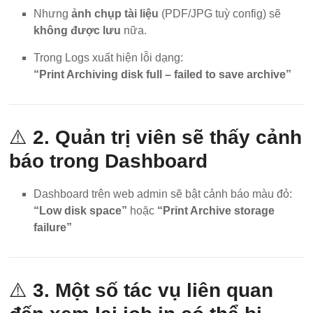
Nhưng
ảnh chụp tài liệu
(PDF/JPG tuỳ config) sẽ
không được lưu
nữa.
Trong Logs xuất hiện lỗi dạng:
“Print Archiving disk full – failed to save archive”
⚠️
2. Quản trị viên sẽ thấy cảnh
báo trong Dashboard
Dashboard trên web admin sẽ bật cảnh báo màu đỏ:
“Low disk space”
hoặc
“Print Archive storage
failure”
⚠️
3. Một số tác vụ liên quan