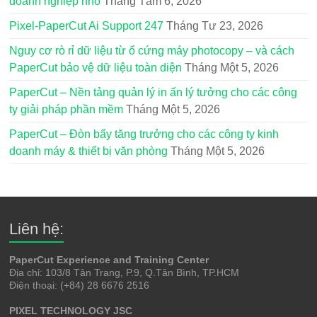
doanh nghiệp nhỏ
Tháng Tám 6, 2026
Pixel-PaperCut Ai Support 247
Tháng Tư 23, 2026
Nguy cơ rò rỉ dữ liệu từ ổ cứng máy photocopy – và cách
PaperCut bảo vệ dữ liệu toàn diện
Tháng Một 5, 2026
PaperCut – Nền tảng quản lý in ấn lý tưởng cho các công
ty giải pháp phần mềm
Tháng Một 5, 2026
PaperCut – Đòn bẩy tăng trưởng cho các công ty kinh
doanh máy & thiết bị văn phòng
Tháng Một 5, 2026
Liên hệ:
PaperCut Experience and Training Center
Địa chỉ: 103/8 Tân Trang, P.9, Q.Tân Bình, TP.HCM
Điện thoại: (+84) 28 6676 2516
PIXEL TECHNOLOGY JSC