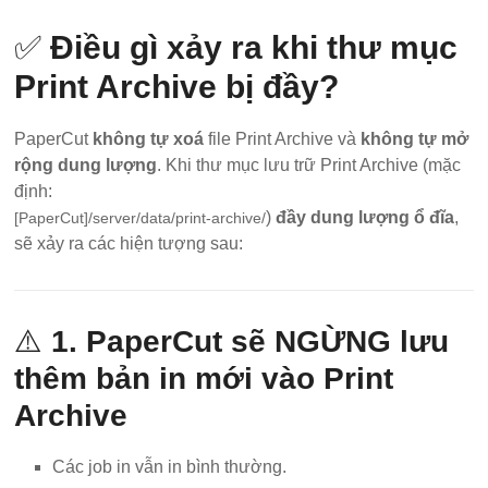
✅
Điều gì xảy ra khi thư mục
Print Archive bị đầy?
PaperCut
không tự xoá
file Print Archive và
không tự mở
rộng dung lượng
. Khi thư mục lưu trữ Print Archive (mặc
định:
)
đầy dung lượng ổ đĩa
,
[PaperCut]/server/data/print-archive/
sẽ xảy ra các hiện tượng sau:
⚠️
1. PaperCut sẽ NGỪNG lưu
thêm bản in mới vào Print
Archive
Các job in vẫn in bình thường.