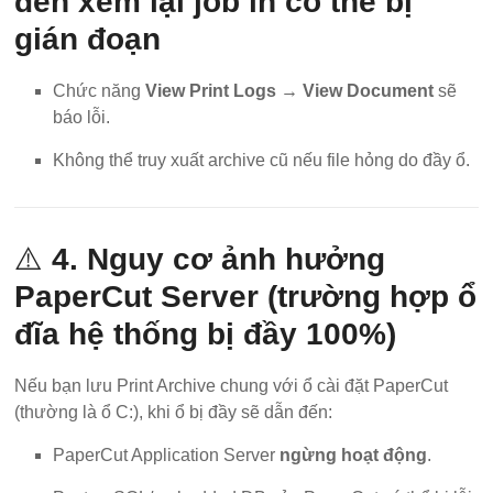
đến xem lại job in có thể bị
gián đoạn
Chức năng
View Print Logs → View Document
sẽ
báo lỗi.
Không thể truy xuất archive cũ nếu file hỏng do đầy ổ.
⚠️
4. Nguy cơ ảnh hưởng
PaperCut Server (trường hợp ổ
đĩa hệ thống bị đầy 100%)
Nếu bạn lưu Print Archive chung với ổ cài đặt PaperCut
(thường là ổ C:), khi ổ bị đầy sẽ dẫn đến:
PaperCut Application Server
ngừng hoạt động
.